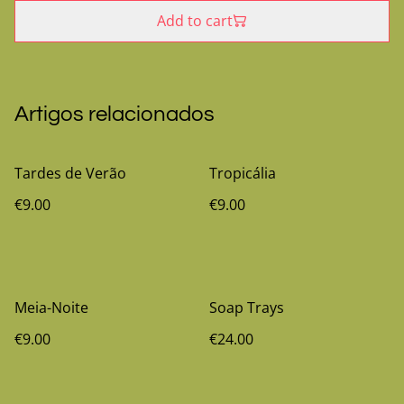
Add to cart
Artigos relacionados
Tardes de Verão
Tropicália
€9.00
€9.00
Meia-Noite
Soap Trays
€9.00
€24.00